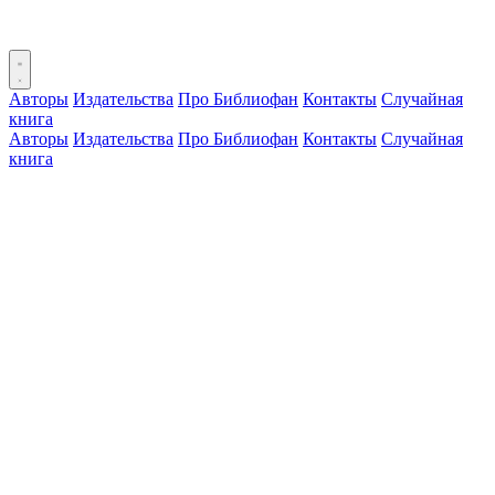
Авторы
Издательства
Про Библиофан
Контакты
Случайная
книга
Авторы
Издательства
Про Библиофан
Контакты
Случайная
книга