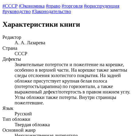
#СССР
#Экономика
#право
#торговля
#юриспруденция
#руководство
#Законодательство
Характеристики книги
Редактор
А. А. Лазарева
Страна
СССР
Дефекты
Значительные потертости и пожелтение на корешке,
особенно в верхней части. На корешке также заметны
следы отслоения золотистого покрытия. На задней
обложке присутствует крупная белая полоса
(потертость/царапина) по горизонтали, а также
выраженный дефект/потертость в правом нижнем углу.
Углы обложки также потерты. Внутри страницы
пожелтевшие.
Язык
Русский
Тип обложки
Твердая обложка
Основной жанр
Нехудожественная литература