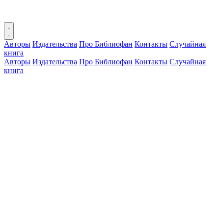
Авторы
Издательства
Про Библиофан
Контакты
Случайная
книга
Авторы
Издательства
Про Библиофан
Контакты
Случайная
книга