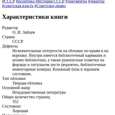
#СССР
#политика
#История СССР
#документы
#декреты
#советская власть
#Советское право
Характеристики книги
Редактор
О. И. Зайцев
Страна
СССР
Дефекты
Незначительные потертости на обложке по краям и на
корешке. Внутри имеется библиотечный кармашек и
штамп библиотеки, а также рукописные пометки на
форзаце и титульном листе (вероятно, библиотечные
инвентарные номера). Книжный блок в хорошем
состоянии.
Тип обложки
Твердая обложка
Основной жанр
Нехудожественная литература
Общее количество страниц
352
Состояние
Хорошая