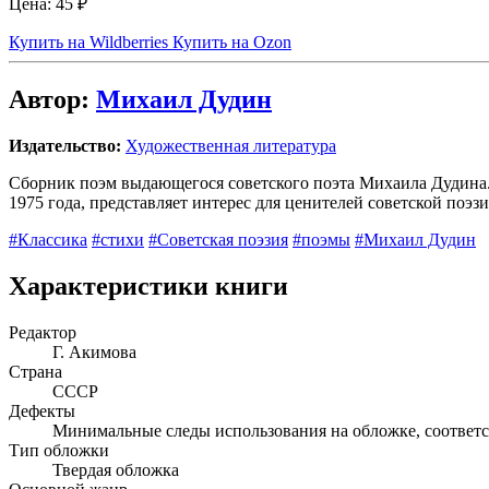
Цена:
45 ₽
Купить на Wildberries
Купить на Ozon
Автор:
Михаил Дудин
Издательство:
Художественная литература
Сборник поэм выдающегося советского поэта Михаила Дудина. 
1975 года, представляет интерес для ценителей советской поэз
#Классика
#стихи
#Советская поэзия
#поэмы
#Михаил Дудин
Характеристики книги
Редактор
Г. Акимова
Страна
СССР
Дефекты
Минимальные следы использования на обложке, соответс
Тип обложки
Твердая обложка