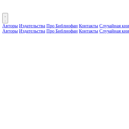
Авторы
Издательства
Про Библиофан
Контакты
Случайная кни
Авторы
Издательства
Про Библиофан
Контакты
Случайная кни