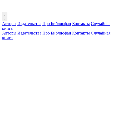
Авторы
Издательства
Про Библиофан
Контакты
Случайная
книга
Авторы
Издательства
Про Библиофан
Контакты
Случайная
книга