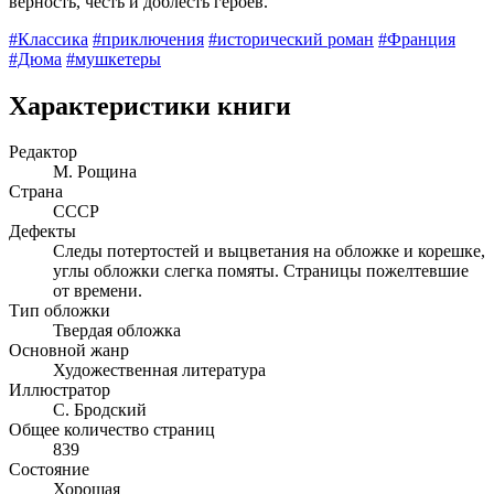
верность, честь и доблесть героев.
#Классика
#приключения
#исторический роман
#Франция
#Дюма
#мушкетеры
Характеристики книги
Редактор
М. Рощина
Страна
СССР
Дефекты
Следы потертостей и выцветания на обложке и корешке,
углы обложки слегка помяты. Страницы пожелтевшие
от времени.
Тип обложки
Твердая обложка
Основной жанр
Художественная литература
Иллюстратор
С. Бродский
Общее количество страниц
839
Состояние
Хорошая