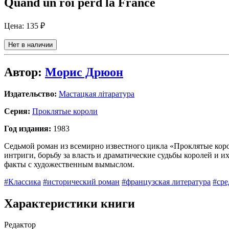
Quand un roi perd la France
Цена:
135 ₽
Нет в наличии
Автор:
Морис Дрюон
Издательство:
Мастацкая літаратура
Серия:
Проклятые короли
Год издания:
1983
Седьмой роман из всемирно известного цикла «Проклятые кор
интриги, борьбу за власть и драматические судьбы королей и 
факты с художественным вымыслом.
#Классика
#исторический роман
#французская литература
#сре
Характеристики книги
Редактор