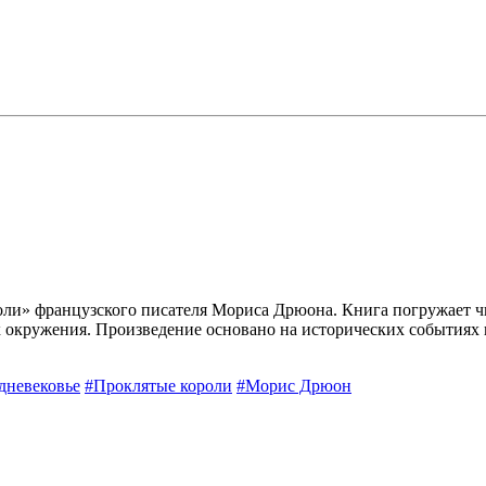
оли» французского писателя Мориса Дрюона. Книга погружает ч
их окружения. Произведение основано на исторических событиях
дневековье
#Проклятые короли
#Морис Дрюон