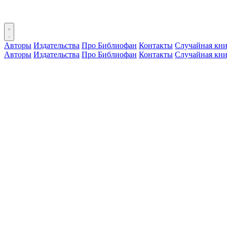
Авторы
Издательства
Про Библиофан
Контакты
Случайная кни
Авторы
Издательства
Про Библиофан
Контакты
Случайная кни