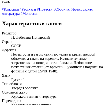
года.
#Классика
#Рассказы
#Повести
#Сборник
#французская
литература
#Мопассан
Характеристики книги
Редактор
П. Лебедева-Полянский
Страна
СССР
Дефекты
Потертости и загрязнения по углам и краям твердой
обложки, а также на корешке. Незначительные
загрязнения на поверхности обложки. Небольшие
пожелтения страниц от времени. Рукописная надпись на
форзаце с датой (29/IX 1948).
Язык
Русский
Тип обложки
Твердая обложка
Основной жанр
Художественная литература
Переводчик
Коллектив переводчиков