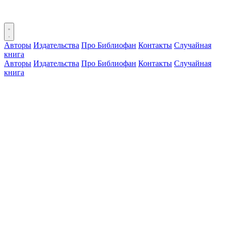
Авторы
Издательства
Про Библиофан
Контакты
Случайная
книга
Авторы
Издательства
Про Библиофан
Контакты
Случайная
книга