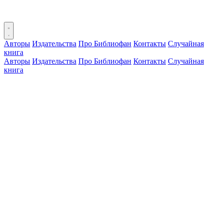
Авторы
Издательства
Про Библиофан
Контакты
Случайная
книга
Авторы
Издательства
Про Библиофан
Контакты
Случайная
книга