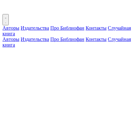
Авторы
Издательства
Про Библиофан
Контакты
Случайная
книга
Авторы
Издательства
Про Библиофан
Контакты
Случайная
книга