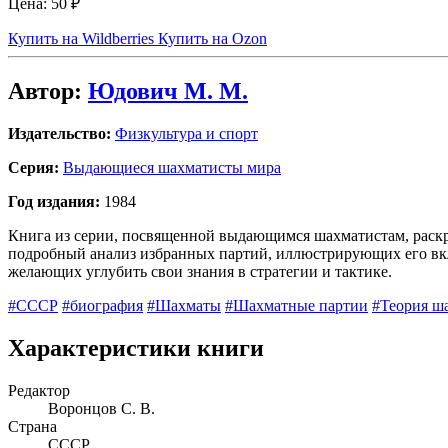
Цена:
50 ₽
Купить на Wildberries
Купить на Ozon
Автор:
Юдович М. М.
Издательство:
Физкультура и спорт
Серия:
Выдающиеся шахматисты мира
Год издания:
1984
Книга из серии, посвященной выдающимся шахматистам, раскры
подробный анализ избранных партий, иллюстрирующих его вкл
желающих углубить свои знания в стратегии и тактике.
#СССР
#биография
#Шахматы
#Шахматные партии
#Теория ш
Характеристики книги
Редактор
Воронцов С. В.
Страна
СССР