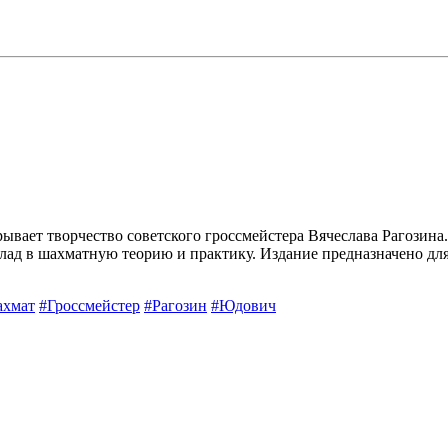
вает творчество советского гроссмейстера Вячеслава Рагозина.
ад в шахматную теорию и практику. Издание предназначено дл
ахмат
#Гроссмейстер
#Рагозин
#Юдович