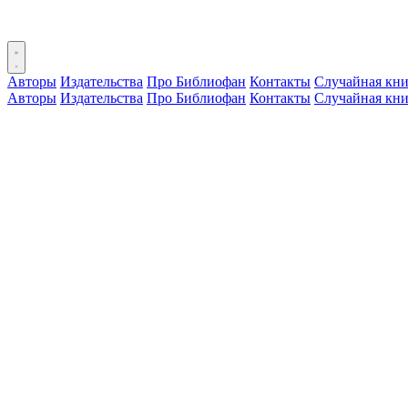
Авторы
Издательства
Про Библиофан
Контакты
Случайная кни
Авторы
Издательства
Про Библиофан
Контакты
Случайная кни