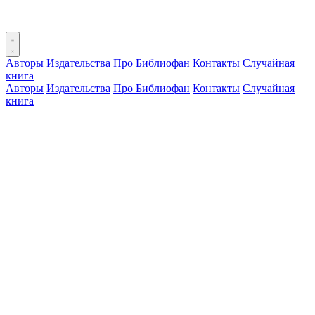
Авторы
Издательства
Про Библиофан
Контакты
Случайная
книга
Авторы
Издательства
Про Библиофан
Контакты
Случайная
книга