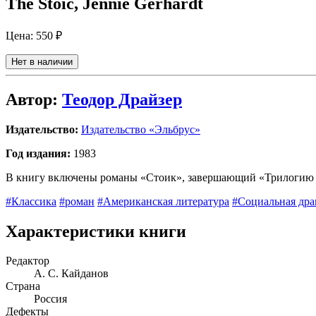
The Stoic, Jennie Gerhardt
Цена:
550 ₽
Нет в наличии
Автор:
Теодор Драйзер
Издательство:
Издательство «Эльбрус»
Год издания:
1983
В книгу включены романы «Стоик», завершающий «Трилогию ж
#Классика
#роман
#Американская литература
#Социальная дра
Характеристики книги
Редактор
А. С. Кайданов
Страна
Россия
Дефекты