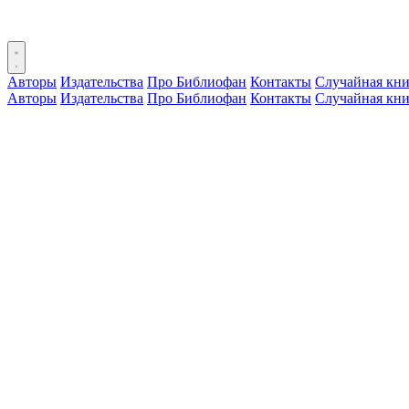
Авторы
Издательства
Про Библиофан
Контакты
Случайная кни
Авторы
Издательства
Про Библиофан
Контакты
Случайная кни