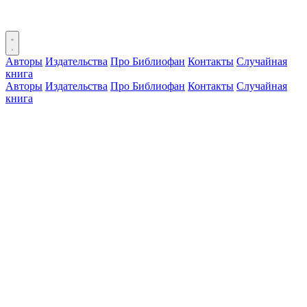
Авторы
Издательства
Про Библиофан
Контакты
Случайная
книга
Авторы
Издательства
Про Библиофан
Контакты
Случайная
книга