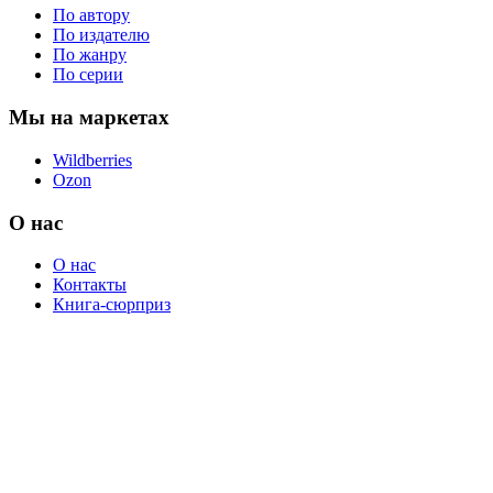
По автору
По издателю
По жанру
По серии
Мы на маркетах
Wildberries
Ozon
О нас
О нас
Контакты
Книга-сюрприз