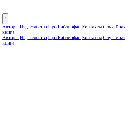
Авторы
Издательства
Про Библиофан
Контакты
Случайная
книга
Авторы
Издательства
Про Библиофан
Контакты
Случайная
книга