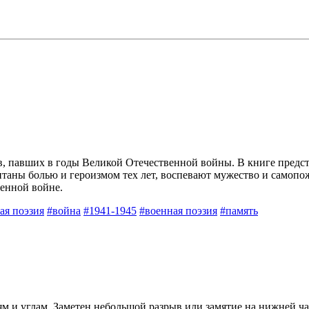
ов, павших в годы Великой Отечественной войны. В книге предс
аны болью и героизмом тех лет, воспевают мужество и самопоже
енной войне.
ая поэзия
#война
#1941-1945
#военная поэзия
#память
ям и углам. Заметен небольшой разрыв или замятие на нижней ча