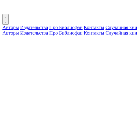
Авторы
Издательства
Про Библиофан
Контакты
Случайная кни
Авторы
Издательства
Про Библиофан
Контакты
Случайная кни