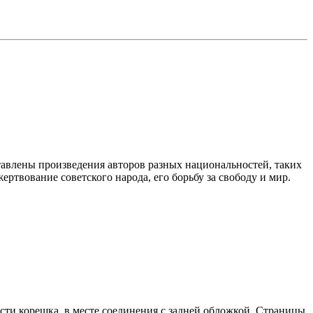
тавлены произведения авторов разных национальностей, таких
ртвование советского народа, его борьбу за свободу и мир.
сти корешка, в месте соединения с задней обложкой. Страницы