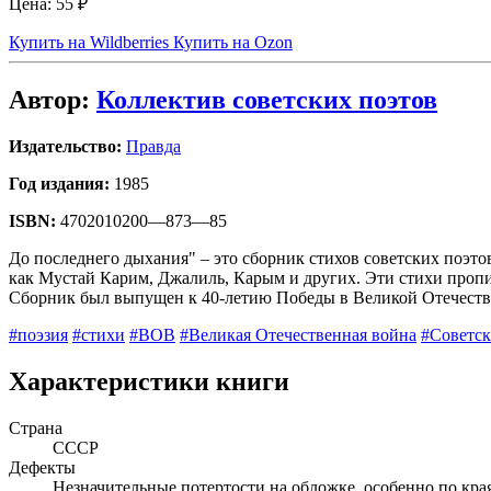
Цена:
55 ₽
Купить на Wildberries
Купить на Ozon
Автор:
Коллектив советских поэтов
Издательство:
Правда
Год издания:
1985
ISBN:
4702010200—873—85
До последнего дыхания" – это сборник стихов советских поэт
как Мустай Карим, Джалиль, Карым и других. Эти стихи пропит
Сборник был выпущен к 40-летию Победы в Великой Отечеств
#поэзия
#стихи
#ВОВ
#Великая Отечественная война
#Советск
Характеристики книги
Страна
СССР
Дефекты
Незначительные потертости на обложке, особенно по кра