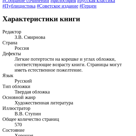
#Собрание сочинений
#философия
#русская классика
#Публицистика
#Советское издание
#Герцен
Характеристики книги
Редактор
З.В. Смирнова
Страна
Россия
Дефекты
Легкие потертости на корешке и углах обложки,
соответствующие возрасту книги. Страницы могут
иметь естественное пожелтение.
Язык
Русский
Тип обложки
Твердая обложка
Основной жанр
Художественная литература
Иллюстратор
В.В. Ступин
Общее количество страниц
570
Состояние
Хорошая