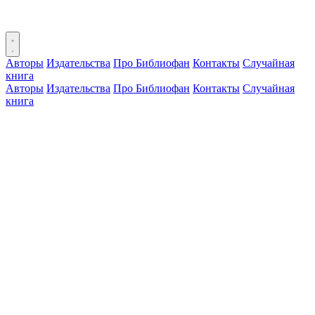
Авторы
Издательства
Про Библиофан
Контакты
Случайная
книга
Авторы
Издательства
Про Библиофан
Контакты
Случайная
книга