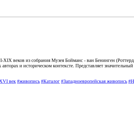
XIX веков из собрания Музея Бойманс - ван Бенинген (Роттерд
авторах и историческом контексте. Представляет значительный 
XVI век
#живопись
#Каталог
#Западноевропейская живопись
#Н