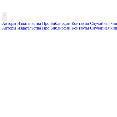
Авторы
Издательства
Про Библиофан
Контакты
Случайная кни
Авторы
Издательства
Про Библиофан
Контакты
Случайная кни