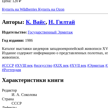
Цена:
120 ₽
Купить на Wildberries
Купить на Ozon
Авторы:
К. Вайс
,
Н. Гилтай
Издательство:
Государственный Эрмитаж
Год издания:
1986
Каталог выставки шедевров западноевропейской живописи XVI-
Издание содержит информацию о представленных полотнах, их 
живописи.
#СССР
#XVIII век
#искусство
#XIX век
#XVII век
#Эрмитаж
#
#Роттердам
Характеристики книги
Редактор
И. А. Соколова
Страна
СССР
Дефекты