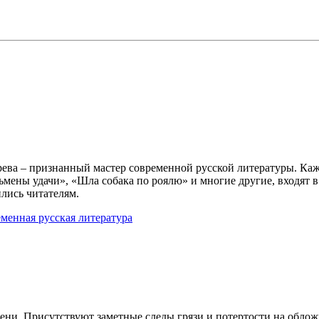
ева – признанный мастер современной русской литературы. Кажд
ены удачи», «Шла собака по роялю» и многие другие, входят в 
ились читателям.
менная русская литература
ни. Присутствуют заметные следы грязи и потертости на облож