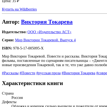
Цена:
35 ₽
Купить на Wildberries
Автор:
Виктория Токарева
Издательство:
ООО «Издательство АСТ»
Серия:
Мир Виктории Токаревой. Выпуск 4
ISBN:
978-5-17-005095-X
Мир Виктории Токаревой. Повести и рассказы. Виктория Токар
фильмы, поставленные по сценариям писательницы – «Джентльм
новые произведения Токаревой, так и те, что уже давно полюб
#Рассказы
#Повести
#русская проза
#Виктория Токарева
#совре
Характеристики книги
Страна
Россия
Дефекты
Обложка и корешок сильно выцвели и пожелтели от време