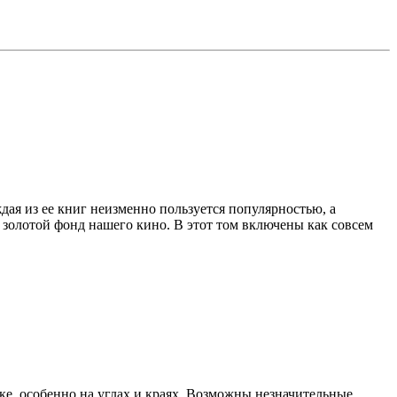
ая из ее книг неизменно пользуется популярностью, а
золотой фонд нашего кино. В этот том включены как совсем
ке, особенно на углах и краях. Возможны незначительные