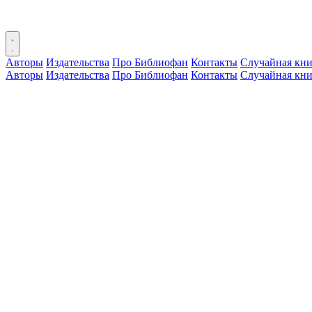
Авторы
Издательства
Про Библиофан
Контакты
Случайная кни
Авторы
Издательства
Про Библиофан
Контакты
Случайная кни