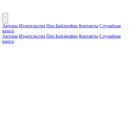
Авторы
Издательства
Про Библиофан
Контакты
Случайная
книга
Авторы
Издательства
Про Библиофан
Контакты
Случайная
книга