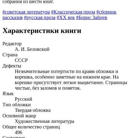
собрания из шести книг.
#советская литература
#Классическая проза
#сборник
рассказов
#русская проза
#XX век
#Борис Зайцев
Характеристики книги
Редактор
А. И. Беловский
Страна
СССР
Дефекты
Незначительные потертости по краям обложки и
корешка, особенно заметные на нижнем крае. На
корешке присутствует легкое выцветание. Страницы
чистые, без заломов и пометок.
Язык
Русский
Тип обложки
Твердая обложка
Основной жанр
Художественная литература
Общее количество страниц
496
Состояние