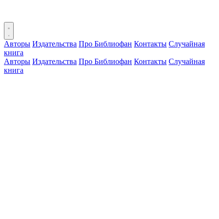
Авторы
Издательства
Про Библиофан
Контакты
Случайная
книга
Авторы
Издательства
Про Библиофан
Контакты
Случайная
книга