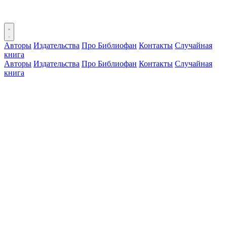
Авторы
Издательства
Про Библиофан
Контакты
Случайная
книга
Авторы
Издательства
Про Библиофан
Контакты
Случайная
книга