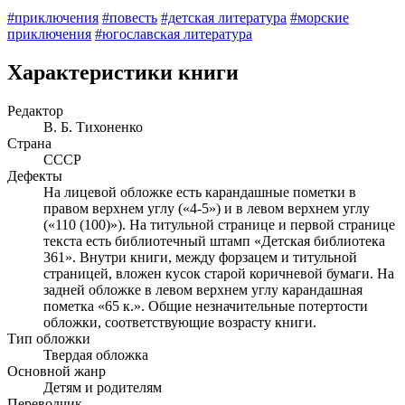
#приключения
#повесть
#детская литература
#морские
приключения
#югославская литература
Характеристики книги
Редактор
В. Б. Тихоненко
Страна
СССР
Дефекты
На лицевой обложке есть карандашные пометки в
правом верхнем углу («4-5») и в левом верхнем углу
(«110 (100)»). На титульной странице и первой странице
текста есть библиотечный штамп «Детская библиотека
361». Внутри книги, между форзацем и титульной
страницей, вложен кусок старой коричневой бумаги. На
задней обложке в левом верхнем углу карандашная
пометка «65 к.». Общие незначительные потертости
обложки, соответствующие возрасту книги.
Тип обложки
Твердая обложка
Основной жанр
Детям и родителям
Переводчик