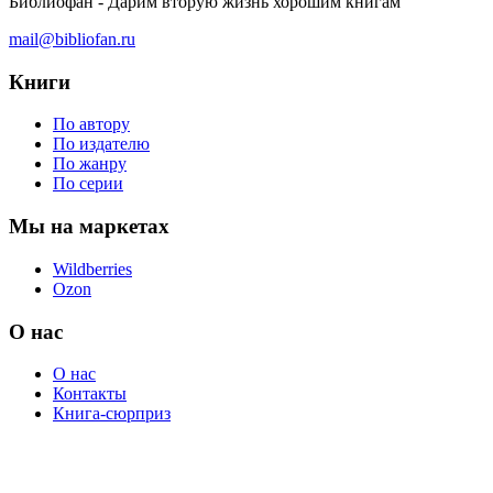
Библиофан - Дарим вторую жизнь хорошим книгам
mail@bibliofan.ru
Книги
По автору
По издателю
По жанру
По серии
Мы на маркетах
Wildberries
Ozon
О нас
О нас
Контакты
Книга-сюрприз