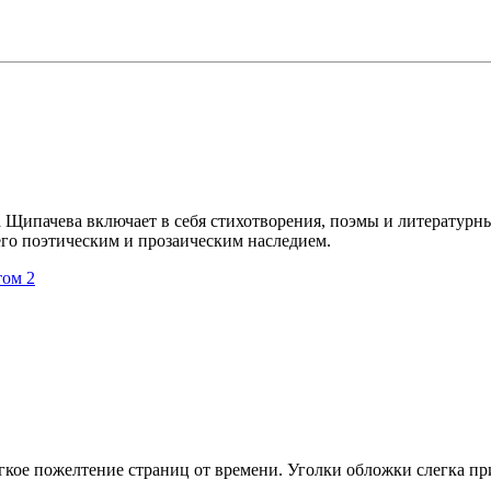
а Щипачева включает в себя стихотворения, поэмы и литератур
 его поэтическим и прозаическим наследием.
том 2
егкое пожелтение страниц от времени. Уголки обложки слегка п