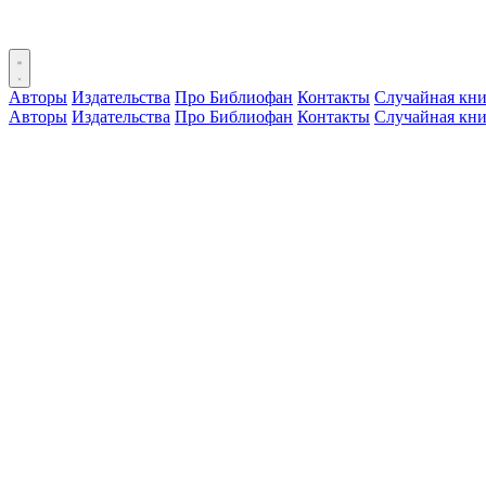
Авторы
Издательства
Про Библиофан
Контакты
Случайная кни
Авторы
Издательства
Про Библиофан
Контакты
Случайная кни