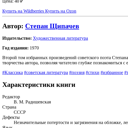
Цена:
40 ₽
Купить на Wildberries
Купить на Ozon
Автор:
Степан Щипачев
Издательство:
Художественная литература
Год издания:
1970
Второй том избранных произведений советского поэта Степан
творчества автора, позволяя читателю глубже познакомиться с
#Классика
#советская литература
#поэзия
#стихи
#избранное
#
Характеристики книги
Редактор
В. М. Радишевская
Страна
СССР
Дефекты
Незначительные потертости и загрязнения на обложке, л
Язык