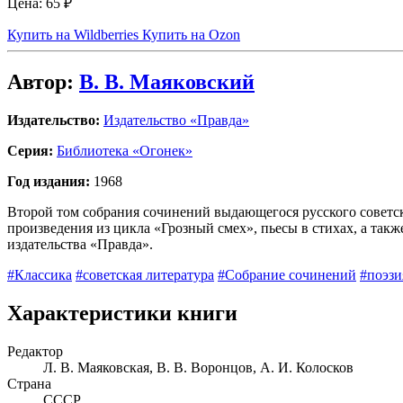
Цена:
65 ₽
Купить на Wildberries
Купить на Ozon
Автор:
В. В. Маяковский
Издательство:
Издательство «Правда»
Серия:
Библиотека «Огонек»
Год издания:
1968
Второй том собрания сочинений выдающегося русского советс
произведения из цикла «Грозный смех», пьесы в стихах, а так
издательства «Правда».
#Классика
#советская литература
#Собрание сочинений
#поэзи
Характеристики книги
Редактор
Л. В. Маяковская, В. В. Воронцов, А. И. Колосков
Страна
СССР