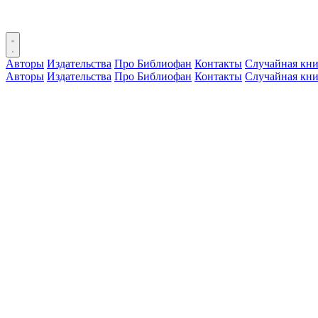
Авторы
Издательства
Про Библиофан
Контакты
Случайная кни
Авторы
Издательства
Про Библиофан
Контакты
Случайная кни