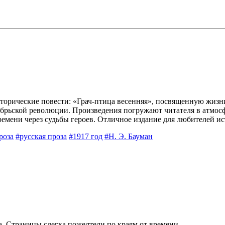
исторические повести: «Грач-птица весенняя», посвященную жиз
брьской революции. Произведения погружают читателя в атмос
емени через судьбы героев. Отличное издание для любителей ис
роза
#русская проза
#1917 год
#Н. Э. Бауман
а. Страницы слегка пожелтели по краям от времени.