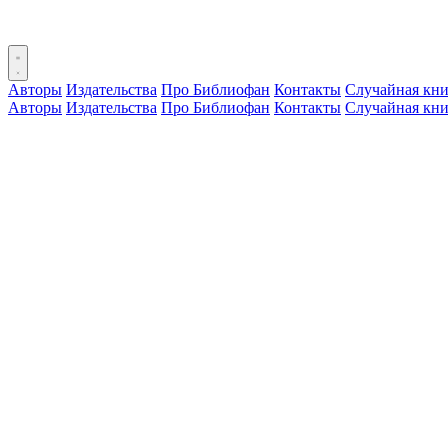
Авторы
Издательства
Про Библиофан
Контакты
Случайная кни
Авторы
Издательства
Про Библиофан
Контакты
Случайная кни