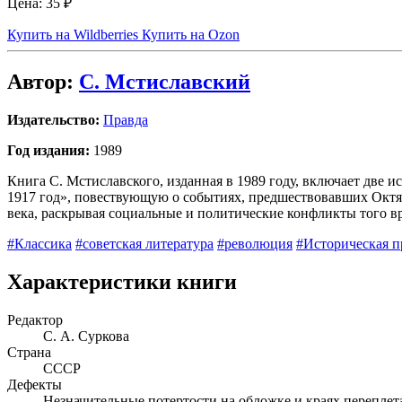
Цена:
35 ₽
Купить на Wildberries
Купить на Ozon
Автор:
С. Мстиславский
Издательство:
Правда
Год издания:
1989
Книга С. Мстиславского, изданная в 1989 году, включает две 
1917 год», повествующую о событиях, предшествовавших Октя
века, раскрывая социальные и политические конфликты того вр
#Классика
#советская литература
#революция
#Историческая п
Характеристики книги
Редактор
С. А. Суркова
Страна
СССР
Дефекты
Незначительные потертости на обложке и краях переплет