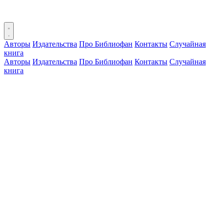
Авторы
Издательства
Про Библиофан
Контакты
Случайная
книга
Авторы
Издательства
Про Библиофан
Контакты
Случайная
книга